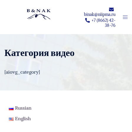
Перейти
к
binak@niipma.ru
Пер
содержимому
+7 (8662) 42-
мен
38-76
Категория видео
[aiovg_category]
Russian
English