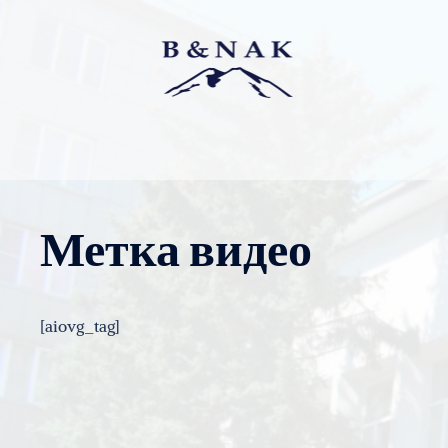
Перейти
к
содержимому
Метка видео
[aiovg_tag]