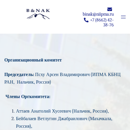
Перейти
к
binak@niipma.ru
Пер
содержимому
+7 (8662) 42-
мен
38-76
Организационный комитет
Председатель:
Псху Арсен Владимирович (ИПМА КБНЦ
РАН, Нальчик, Россия)
Члены Оргкомитета:
Аттаев Анатолий Хусеевич (Нальчик, Россия),
Бейбалаев Ветлугин Джабраилович (Махачкала,
Россия),