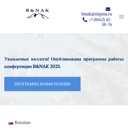
Перейти
к
binak@niipma.ru
Пер
содержимому
+7 (8662) 42-
мен
38-76
Уважаемые коллеги! Опубликована программа работы
конференции B&NAK 2023.
ПРОГРАММА КОНФЕРЕНЦИИ
Russian