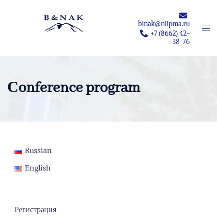
Перейти
к
binak@niipma.ru
Пер
содержимому
+7 (8662) 42-
мен
38-76
Сonference program
Russian
English
Регистрация