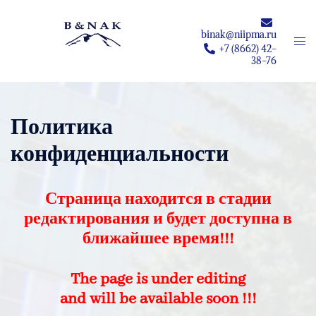
Перейти
к
binak@niipma.ru
Пер
содержимому
+7 (8662) 42-
мен
38-76
Политика
конфиденциальности
Страница находится в стадии
редактирования и будет доступна в
ближайшее время!!!
The page is under editing
and will be available soon !!!