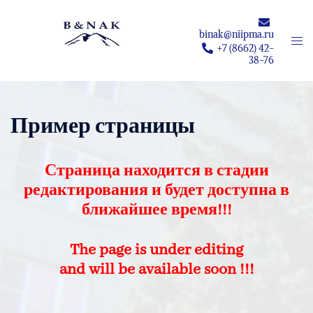
Перейти
к
binak@niipma.ru
Пер
содержимому
+7 (8662) 42-
мен
38-76
Пример страницы
Страница находится в стадии
редактирования и будет доступна в
ближайшее время!!!
The page is under editing
and will be available soon !!!