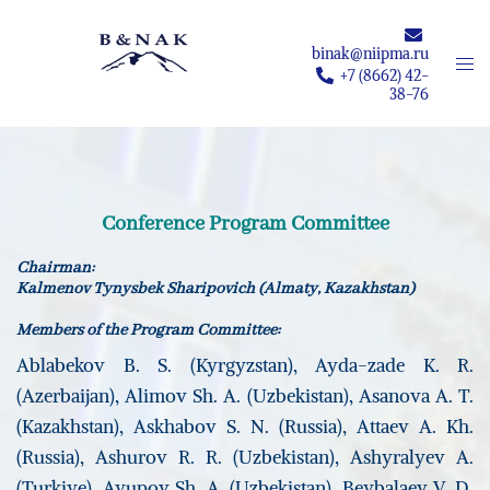
Skip
to
binak@niipma.ru
Togg
content
+7 (8662) 42-
men
38-76
Conference Program Committee
Chairman:
Kalmenov Tynysbek Sharipovich (Almaty, Kazakhstan)
Members of the Program Committee:
Ablabekov B. S. (Kyrgyzstan), Ayda-zade K. R.
(Azerbaijan), Alimov Sh. A. (Uzbekistan), Asanova A. T.
(Kazakhstan), Askhabov S. N. (Russia), Attaev A. Kh.
(Russia), Ashurov R. R. (Uzbekistan), Ashyralyev A.
(Turkiye), Ayupov Sh. A. (Uzbekistan), Beybalaev V. D.