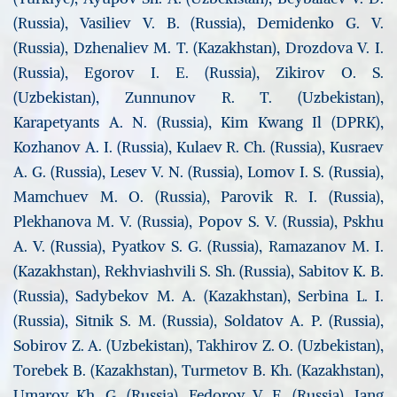
(Russia), Vasiliev V. B. (Russia), Demidenko G. V.
(Russia), Dzhenaliev M. T. (Kazakhstan), Drozdova V. I.
(Russia), Egorov I. E. (Russia), Zikirov O. S.
(Uzbekistan), Zunnunov R. T. (Uzbekistan),
Karapetyants A. N. (Russia), Kim Kwang Il (DPRK),
Kozhanov A. I. (Russia), Kulaev R. Ch. (Russia), Kusraev
A. G. (Russia), Lesev V. N. (Russia), Lomov I. S. (Russia),
Mamchuev M. O. (Russia), Parovik R. I. (Russia),
Plekhanova M. V. (Russia), Popov S. V. (Russia), Pskhu
A. V. (Russia), Pyatkov S. G. (Russia), Ramazanov M. I.
(Kazakhstan), Rekhviashvili S. Sh. (Russia), Sabitov K. B.
(Russia), Sadybekov M. A. (Kazakhstan), Serbina L. I.
(Russia), Sitnik S. M. (Russia), Soldatov A. P. (Russia),
Sobirov Z. A. (Uzbekistan), Takhirov Z. O. (Uzbekistan),
Torebek B. (Kazakhstan), Turmetov B. Kh. (Kazakhstan),
Umarov Kh. G. (Russia), Fedorov V. E. (Russia), Jang