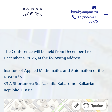
Skip
to
binak@niipma.ru
Togg
content
+7 (8662) 42-
men
38-76
The Conference will be held from December 1 to
December 5, 2026, at the following address:
Institute of Applied Mathematics and Automation of the
KBSC RAS,
89 A Shortanova St., Nalchik, Kabardino-Balkarian
Republic, Russia.